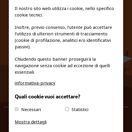
SCUOLE
Il nostro sito web utilizza i cookie, nello specifico
cookie tecnici.
FEDERAZIONE TRASPARENTE
Inoltre, previo consenso, l'utente può accettare
l'utilizzo di ulteriori strumenti di tracciamento
PRIVACY E COOKIE POLICY
(cookie di profilazione, analitici e/o identificativi
passivi).
Chiudendo questo banner proseguirà la
navigazione senza cookie ad eccezione di quelli
essenziali.
informativa-privacy
0461/231380
Quali cookie vuoi accettare?
info@fiso.it
|
fiso@pec-mail.eu
Necessari
Statistici
Mostra dettagli