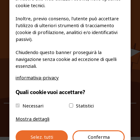
cookie tecnici.
FEDERAZIONE TRASPARENTE
Inoltre, previo consenso, l'utente può accettare
l'utilizzo di ulteriori strumenti di tracciamento
PRIVACY E COOKIE POLICY
(cookie di profilazione, analitici e/o identificativi
passivi).
Chiudendo questo banner proseguirà la
navigazione senza cookie ad eccezione di quelli
essenziali.
informativa-privacy
0461/231380
Quali cookie vuoi accettare?
info@fiso.it
|
fiso@pec-mail.eu
Necessari
Statistici
Mostra dettagli
Selez. tutti
Conferma