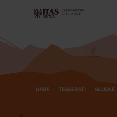
GARE
TESSERATI
SCUOLE