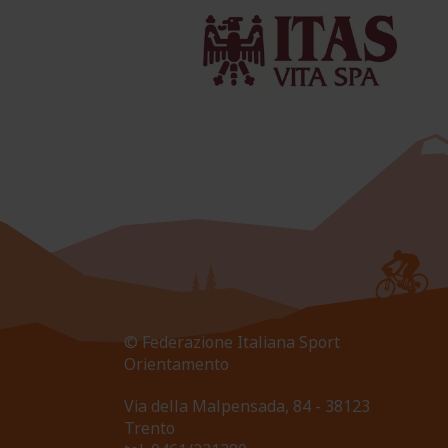
© Federazione Italiana Sport
Orientamento
Via della Malpensada, 84 - 38123
Trento