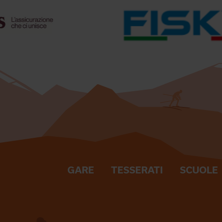
GARE
TESSERATI
SCUOLE