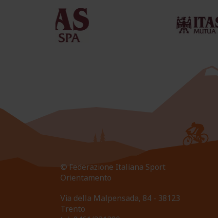
© Federazione Italiana Sport
Orientamento
Via della Malpensada, 84 - 38123
Trento