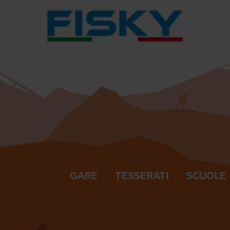
GARE
TESSERATI
SCUOLE