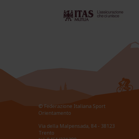
© Federazione Italiana Sport
Orientamento
Via della Malpensada, 84 - 38123
Trento