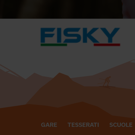
GARE
TESSERATI
SCUOLE