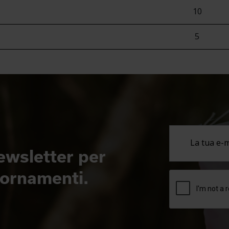
10
5
newsletter per
giornamenti.