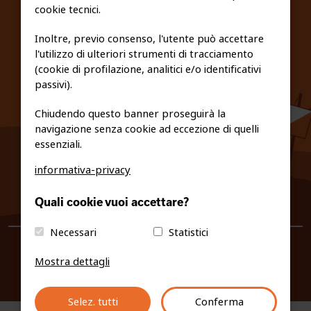
cookie tecnici.
FEDERAZIONE TRASPARENTE
Inoltre, previo consenso, l'utente può accettare
l'utilizzo di ulteriori strumenti di tracciamento
PRIVACY E COOKIE POLICY
(cookie di profilazione, analitici e/o identificativi
passivi).
Chiudendo questo banner proseguirà la
navigazione senza cookie ad eccezione di quelli
essenziali.
informativa-privacy
0461/231380
Quali cookie vuoi accettare?
info@fiso.it
|
fiso@pec-mail.eu
Necessari
Statistici
Mostra dettagli
Selez. tutti
Conferma