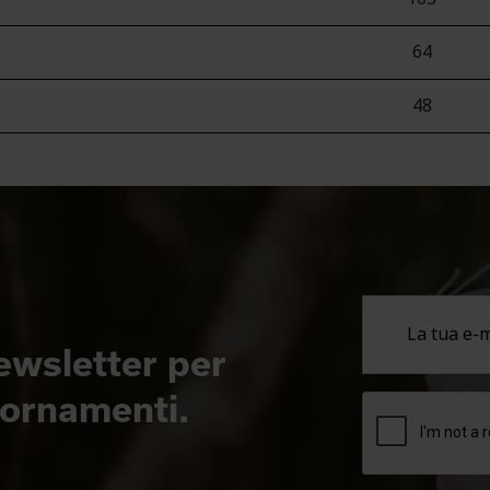
64
48
newsletter per
giornamenti.