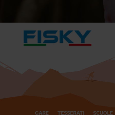
GARE
TESSERATI
SCUOLE