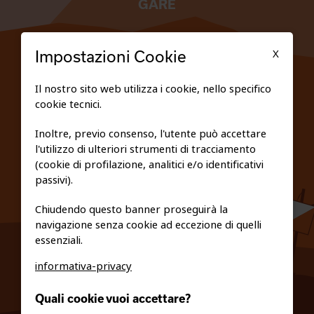
GARE
TESSERATI
X
Impostazioni Cookie
SCUOLE
Il nostro sito web utilizza i cookie, nello specifico
cookie tecnici.
FEDERAZIONE TRASPARENTE
Inoltre, previo consenso, l'utente può accettare
l'utilizzo di ulteriori strumenti di tracciamento
PRIVACY E COOKIE POLICY
(cookie di profilazione, analitici e/o identificativi
passivi).
Chiudendo questo banner proseguirà la
navigazione senza cookie ad eccezione di quelli
essenziali.
informativa-privacy
0461/231380
Quali cookie vuoi accettare?
info@fiso.it
|
fiso@pec-mail.eu