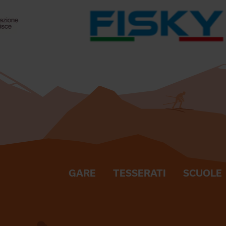
GARE
TESSERATI
SCUOLE