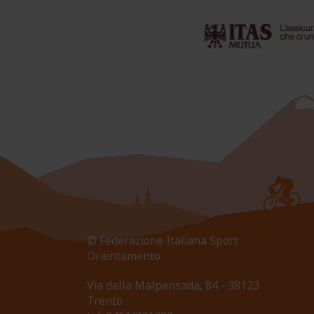
© Federazione Italiana Sport
Orientamento
Via della Malpensada, 84 - 38123
Trento