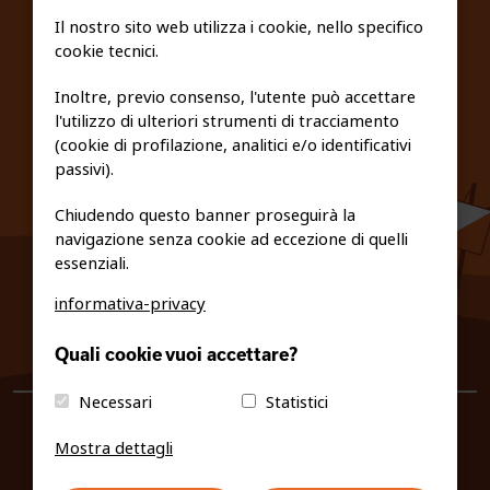
SCUOLE
Il nostro sito web utilizza i cookie, nello specifico
cookie tecnici.
FEDERAZIONE TRASPARENTE
Inoltre, previo consenso, l'utente può accettare
l'utilizzo di ulteriori strumenti di tracciamento
PRIVACY E COOKIE POLICY
(cookie di profilazione, analitici e/o identificativi
passivi).
Chiudendo questo banner proseguirà la
navigazione senza cookie ad eccezione di quelli
essenziali.
informativa-privacy
0461/231380
Quali cookie vuoi accettare?
info@fiso.it
|
fiso@pec-mail.eu
Necessari
Statistici
Mostra dettagli