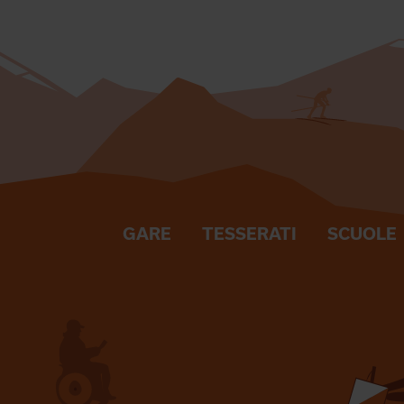
GARE
TESSERATI
SCUOLE