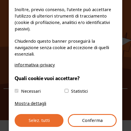
FEDERAZIONE TRASPARENTE
Inoltre, previo consenso, l'utente può accettare
l'utilizzo di ulteriori strumenti di tracciamento
PRIVACY E COOKIE POLICY
(cookie di profilazione, analitici e/o identificativi
passivi).
Chiudendo questo banner proseguirà la
navigazione senza cookie ad eccezione di quelli
essenziali.
informativa-privacy
0461/231380
Quali cookie vuoi accettare?
info@fiso.it
|
fiso@pec-mail.eu
Necessari
Statistici
Mostra dettagli
Selez. tutti
Conferma