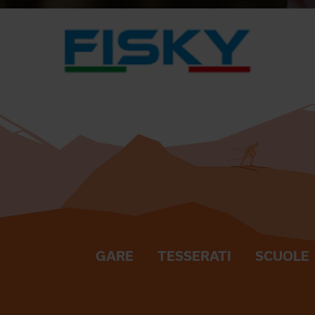
GARE
TESSERATI
SCUOLE