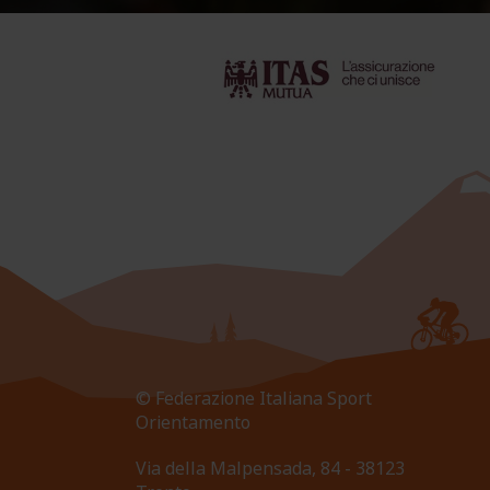
© Federazione Italiana Sport
Orientamento
Via della Malpensada, 84 - 38123