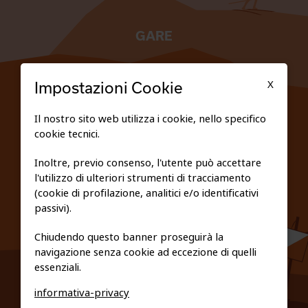
GARE
TESSERATI
X
Impostazioni Cookie
SCUOLE
Il nostro sito web utilizza i cookie, nello specifico
cookie tecnici.
FEDERAZIONE TRASPARENTE
Inoltre, previo consenso, l'utente può accettare
l'utilizzo di ulteriori strumenti di tracciamento
PRIVACY E COOKIE POLICY
(cookie di profilazione, analitici e/o identificativi
passivi).
Chiudendo questo banner proseguirà la
navigazione senza cookie ad eccezione di quelli
essenziali.
informativa-privacy
0461/231380