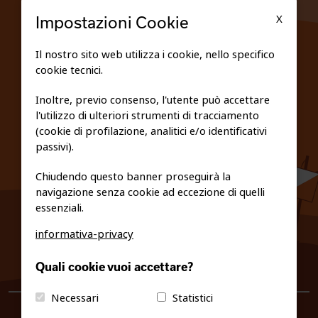
TESSERATI
X
Impostazioni Cookie
SCUOLE
Il nostro sito web utilizza i cookie, nello specifico
cookie tecnici.
FEDERAZIONE TRASPARENTE
Inoltre, previo consenso, l'utente può accettare
l'utilizzo di ulteriori strumenti di tracciamento
PRIVACY E COOKIE POLICY
(cookie di profilazione, analitici e/o identificativi
passivi).
Chiudendo questo banner proseguirà la
navigazione senza cookie ad eccezione di quelli
essenziali.
informativa-privacy
0461/231380
Quali cookie vuoi accettare?
info@fiso.it
|
fiso@pec-mail.eu
Necessari
Statistici