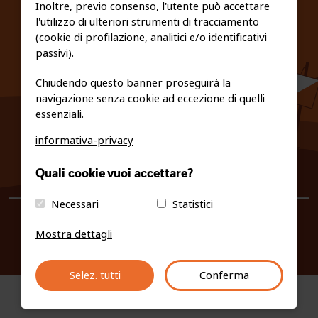
Inoltre, previo consenso, l'utente può accettare
l'utilizzo di ulteriori strumenti di tracciamento
PRIVACY E COOKIE POLICY
(cookie di profilazione, analitici e/o identificativi
passivi).
Chiudendo questo banner proseguirà la
navigazione senza cookie ad eccezione di quelli
essenziali.
informativa-privacy
0461/231380
Quali cookie vuoi accettare?
info@fiso.it
|
fiso@pec-mail.eu
Necessari
Statistici
Mostra dettagli
Selez. tutti
Conferma