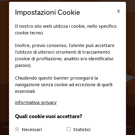
TESSERATI
X
Impostazioni Cookie
SCUOLE
Il nostro sito web utilizza i cookie, nello specifico
cookie tecnici.
FEDERAZIONE TRASPARENTE
Inoltre, previo consenso, l'utente può accettare
l'utilizzo di ulteriori strumenti di tracciamento
PRIVACY E COOKIE POLICY
(cookie di profilazione, analitici e/o identificativi
passivi).
Chiudendo questo banner proseguirà la
navigazione senza cookie ad eccezione di quelli
essenziali.
informativa-privacy
0461/231380
Quali cookie vuoi accettare?
info@fiso.it
|
fiso@pec-mail.eu
Necessari
Statistici