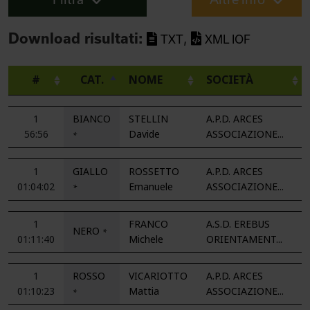
,
Download risultati:
TXT
XML IOF
#
CAT.
NOME
SOCIETÀ
1
BIANCO
STELLIN
A.P.D. ARCES
56:56
Davide
ASSOCIAZIONE...
*
1
GIALLO
ROSSETTO
A.P.D. ARCES
01:04:02
Emanuele
ASSOCIAZIONE...
*
1
FRANCO
A.S.D. EREBUS
NERO
*
01:11:40
Michele
ORIENTAMENT...
1
ROSSO
VICARIOTTO
A.P.D. ARCES
01:10:23
Mattia
ASSOCIAZIONE...
*