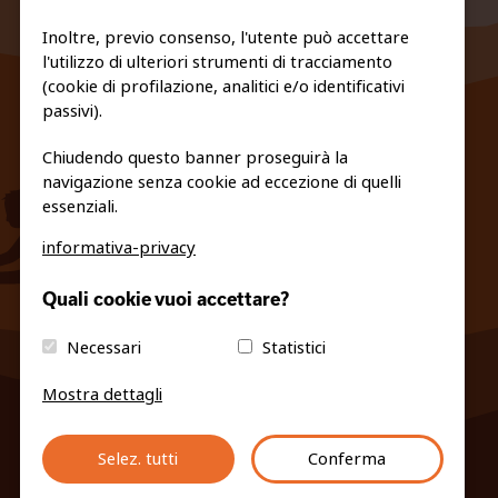
Inoltre, previo consenso, l'utente può accettare
l'utilizzo di ulteriori strumenti di tracciamento
FEDERAZIONE TRASPARENTE
(cookie di profilazione, analitici e/o identificativi
PRIVACY E COOKIE POLICY
passivi).
Chiudendo questo banner proseguirà la
navigazione senza cookie ad eccezione di quelli
essenziali.
informativa-privacy
info@fiso.it
|
fiso@pec-mail.eu
Quali cookie vuoi accettare?
Necessari
Statistici
Mostra dettagli
Selez. tutti
Conferma