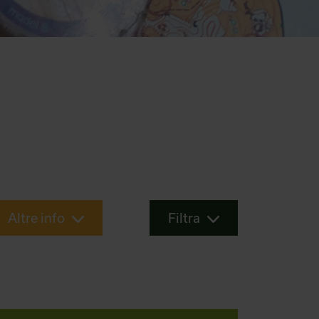
Altre info
Filtra