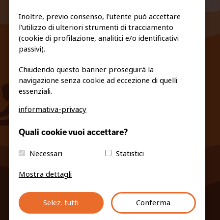
Inoltre, previo consenso, l'utente può accettare
l'utilizzo di ulteriori strumenti di tracciamento
FEDERAZIONE TRASPARENTE
(cookie di profilazione, analitici e/o identificativi
PRIVACY E COOKIE POLICY
passivi).
Chiudendo questo banner proseguirà la
navigazione senza cookie ad eccezione di quelli
essenziali.
informativa-privacy
info@fiso.it
|
fiso@pec-mail.eu
Quali cookie vuoi accettare?
Necessari
Statistici
Mostra dettagli
Selez. tutti
Conferma