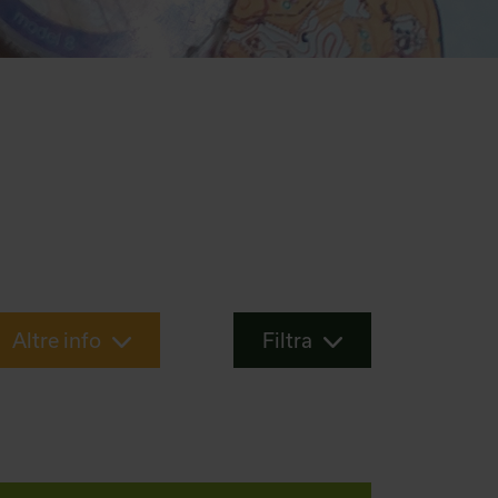
Altre info
Filtra