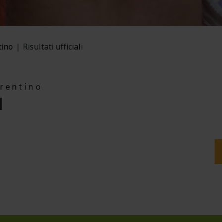
tino
Risultati ufficiali
Trentino
I