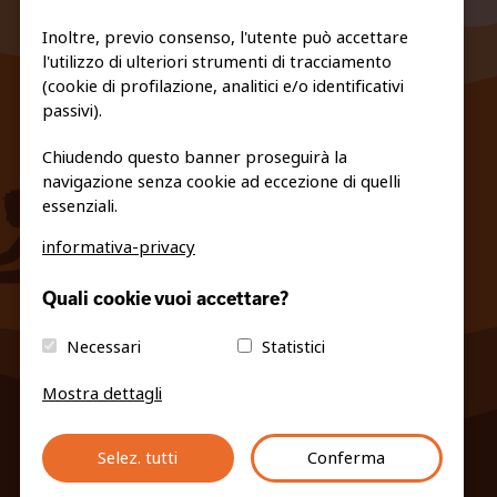
Inoltre, previo consenso, l'utente può accettare
l'utilizzo di ulteriori strumenti di tracciamento
FEDERAZIONE TRASPARENTE
(cookie di profilazione, analitici e/o identificativi
PRIVACY E COOKIE POLICY
passivi).
Chiudendo questo banner proseguirà la
navigazione senza cookie ad eccezione di quelli
essenziali.
informativa-privacy
info@fiso.it
|
fiso@pec-mail.eu
Quali cookie vuoi accettare?
Necessari
Statistici
Mostra dettagli
Selez. tutti
Conferma