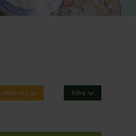
Altre info
Filtra