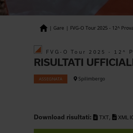
Gare
FVG-O Tour 2025 - 12^ Prov
FVG-O Tour 2025 - 12^ 
RISULTATI UFFICIAL
Spilimbergo
ASSEGNATA
,
Download risultati:
TXT
XML I