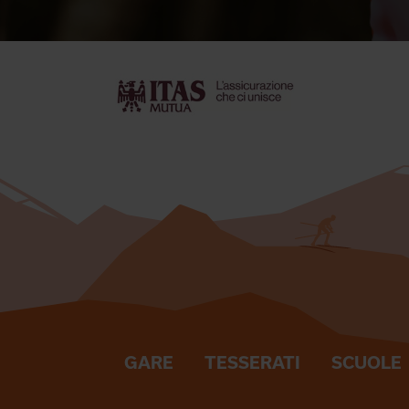
GARE
TESSERATI
SCUOLE