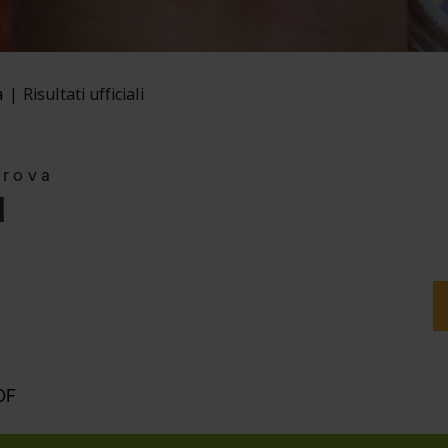
a
Risultati ufficiali
Prova
I
OF