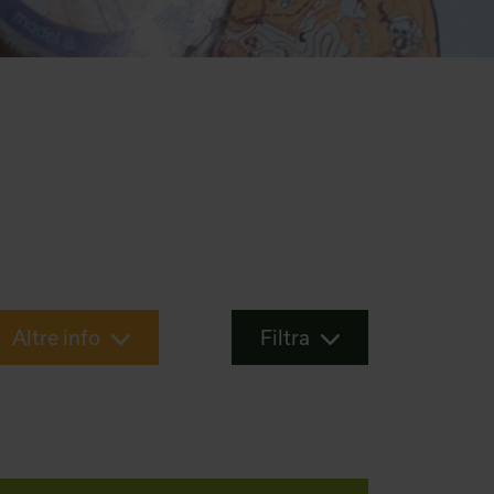
Altre info
Filtra