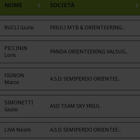
NOME
SOCIETÀ
RUCLI Giulio
FRIULI MTB & ORIENTEERING...
PICCININ
PANDA ORIENTEERING VALSUG...
Loris
FIGNON
A.S.D. SEMIPERDO ORIENTEE...
Marco
SIMONETTI
ASD TEAM SKY FRIUL
Giulio
LIVA Nicolò
A.S.D. SEMIPERDO ORIENTEE...