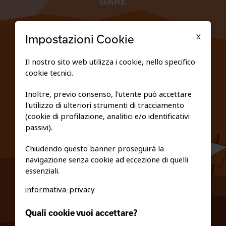
GARE
TESSERATI
X
Impostazioni Cookie
SCUOLE
Il nostro sito web utilizza i cookie, nello specifico
cookie tecnici.
FEDERAZIONE TRASPARENTE
Inoltre, previo consenso, l'utente può accettare
l'utilizzo di ulteriori strumenti di tracciamento
PRIVACY E COOKIE POLICY
(cookie di profilazione, analitici e/o identificativi
passivi).
Chiudendo questo banner proseguirà la
navigazione senza cookie ad eccezione di quelli
essenziali.
informativa-privacy
0461/231380
Quali cookie vuoi accettare?
info@fiso.it
|
fiso@pec-mail.eu