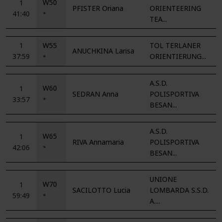
W50
1
PFISTER Oriana
ORIENTEERING
41:40
*
TEA...
1
W55
TOL TERLANER
ANUCHKINA Larisa
37:59
ORIENTIERUNG...
*
A.S.D.
W60
1
SEDRAN Anna
POLISPORTIVA
33:57
*
BESAN...
A.S.D.
W65
1
RIVA Annamaria
POLISPORTIVA
42:06
*
BESAN...
UNIONE
W70
1
SACILOTTO Lucia
LOMBARDA S.S.D.
59:49
*
A....