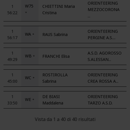
ORIENTEERING
W75
1
CHIETTINI Maria
MEZZOCORONA
56:22
Cristina
*
...
1
ORIENTEERING
WA
RAUS Sabrina
*
56:17
PERGINE A.S....
1
A.S.D. AGOROSSO
WB
FRANCHI Elisa
*
49:29
S.ALESSAN...
1
ROSTIROLLA
ORIENTEERING
WC
*
45:00
Sabrina
CREA ROSSA A...
1
DE BIASI
ORIENTEERING
WE
*
33:50
Maddalena
TARZO A.S.D.
Vista da 1 a 40 di 40 risultati