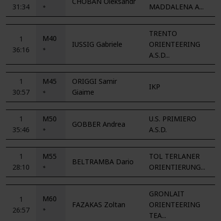
CHOBAN Oleksandr
31:34
MADDALENA A...
*
TRENTO
M40
1
IUSSIG Gabriele
ORIENTEERING
36:16
*
A.S.D...
1
M45
ORIGGI Samir
IKP
30:57
Giaime
*
1
M50
U.S. PRIMIERO
GOBBER Andrea
35:46
A.S.D.
*
1
M55
TOL TERLANER
BELTRAMBA Dario
28:10
ORIENTIERUNG...
*
GRONLAIT
M60
1
FAZAKAS Zoltan
ORIENTEERING
26:57
*
TEA...