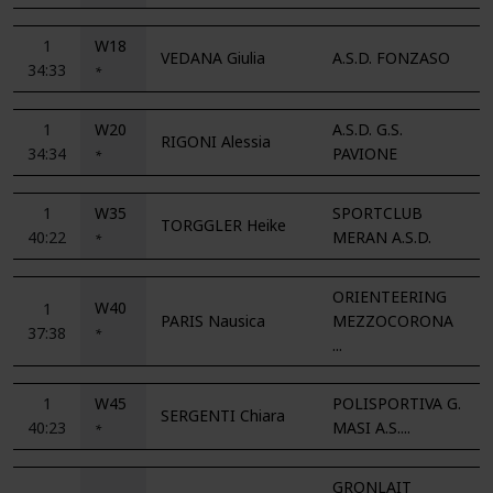
1
W18
VEDANA Giulia
A.S.D. FONZASO
34:33
*
1
W20
A.S.D. G.S.
RIGONI Alessia
34:34
PAVIONE
*
1
W35
SPORTCLUB
TORGGLER Heike
40:22
MERAN A.S.D.
*
ORIENTEERING
W40
1
PARIS Nausica
MEZZOCORONA
37:38
*
...
1
W45
POLISPORTIVA G.
SERGENTI Chiara
40:23
MASI A.S....
*
GRONLAIT