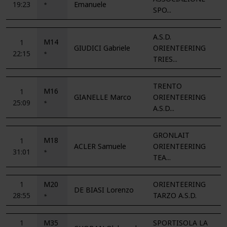
19:23
Emanuele
*
SPO...
A.S.D.
M14
1
GIUDICI Gabriele
ORIENTEERING
22:15
*
TRIES...
TRENTO
M16
1
GIANELLE Marco
ORIENTEERING
25:09
*
A.S.D...
GRONLAIT
M18
1
ACLER Samuele
ORIENTEERING
31:01
*
TEA...
1
M20
ORIENTEERING
DE BIASI Lorenzo
28:55
TARZO A.S.D.
*
1
M35
SPORTISOLA LA