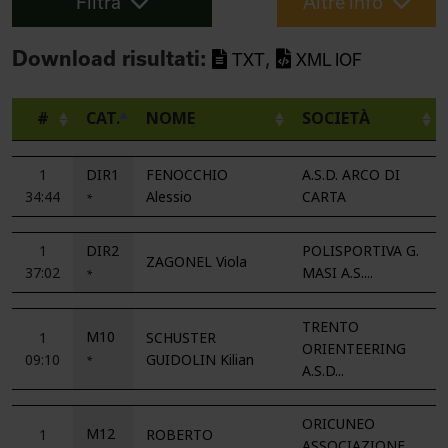
Filtra
Altre info
,
Download risultati:
TXT
XML IOF
#
CAT.
NOME
SOCIETÀ
1
DIR1
FENOCCHIO
A.S.D. ARCO DI
34:44
Alessio
CARTA
*
1
DIR2
POLISPORTIVA G.
ZAGONEL Viola
37:02
MASI A.S....
*
TRENTO
M10
1
SCHUSTER
ORIENTEERING
09:10
GUIDOLIN Kilian
*
A.S.D...
ORICUNEO
M12
1
ROBERTO
ASSOCIAZIONE