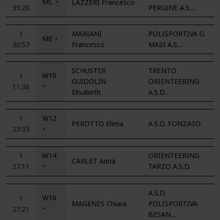
MC
LAZZERI Francesco
*
35:20
PERGINE A.S....
1
MARIANI
POLISPORTIVA G.
ME
*
30:57
Francesco
MASI A.S....
SCHUSTER
TRENTO
W10
1
GUIDOLIN
ORIENTEERING
11:36
*
Elisabeth
A.S.D...
1
W12
PEROTTO Elena
A.S.D. FONZASO
23:33
*
1
W14
ORIENTEERING
CARLET Anna
27:11
TARZO A.S.D.
*
A.S.D.
W16
1
MAGENES Chiara
POLISPORTIVA
27:21
*
BESAN...