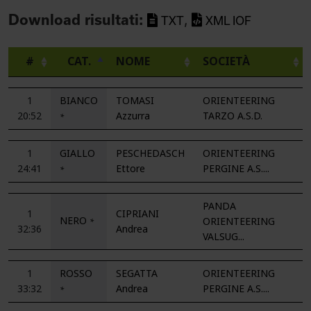
Download risultati:
,
TXT
XML IOF
#
CAT.
NOME
SOCIETÀ
1
BIANCO
TOMASI
ORIENTEERING
20:52
Azzurra
TARZO A.S.D.
*
1
GIALLO
PESCHEDASCH
ORIENTEERING
24:41
Ettore
PERGINE A.S....
*
PANDA
1
CIPRIANI
NERO
ORIENTEERING
*
32:36
Andrea
VALSUG...
1
ROSSO
SEGATTA
ORIENTEERING
33:32
Andrea
PERGINE A.S....
*