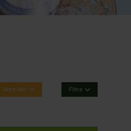
Altre info
Filtra