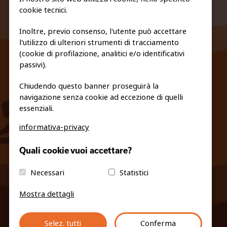
cookie tecnici.
Inoltre, previo consenso, l'utente può accettare
l'utilizzo di ulteriori strumenti di tracciamento
FEDERAZIONE TRASPARENTE
(cookie di profilazione, analitici e/o identificativi
PRIVACY E COOKIE POLICY
passivi).
Chiudendo questo banner proseguirà la
navigazione senza cookie ad eccezione di quelli
essenziali.
informativa-privacy
info@fiso.it
|
fiso@pec-mail.eu
Quali cookie vuoi accettare?
Necessari
Statistici
Mostra dettagli
Selez. tutti
Conferma