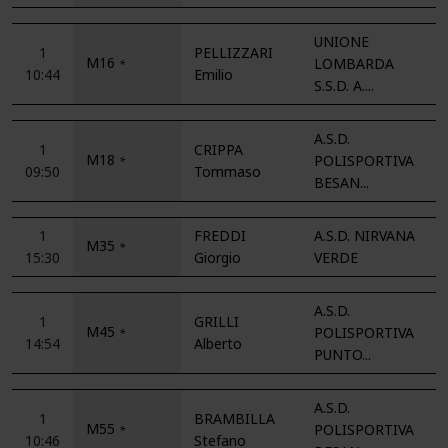
UNIONE
1
PELLIZZARI
M16
LOMBARDA
*
10:44
Emilio
S.S.D. A....
A.S.D.
1
CRIPPA
M18
POLISPORTIVA
*
09:50
Tommaso
BESAN...
1
FREDDI
A.S.D. NIRVANA
M35
*
15:30
Giorgio
VERDE
A.S.D.
1
GRILLI
M45
POLISPORTIVA
*
14:54
Alberto
PUNTO...
A.S.D.
1
BRAMBILLA
M55
POLISPORTIVA
*
10:46
Stefano