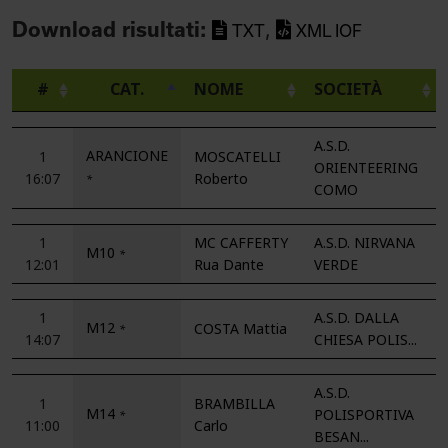
,
Download risultati:
TXT
XML IOF
#
CAT.
NOME
SOCIETÀ
A.S.D.
ARANCIONE
1
MOSCATELLI
ORIENTEERING
16:07
Roberto
*
COMO
1
MC CAFFERTY
A.S.D. NIRVANA
M10
*
12:01
Rua Dante
VERDE
1
A.S.D. DALLA
M12
COSTA Mattia
*
14:07
CHIESA POLIS...
A.S.D.
1
BRAMBILLA
M14
POLISPORTIVA
*
11:00
Carlo
BESAN...