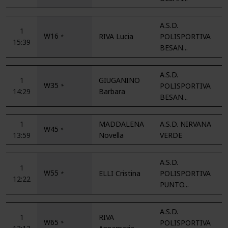
A.S.D.
1
W16
RIVA Lucia
POLISPORTIVA
*
15:39
BESAN...
A.S.D.
1
GIUGANINO
W35
POLISPORTIVA
*
14:29
Barbara
BESAN...
1
MADDALENA
A.S.D. NIRVANA
W45
*
13:59
Novella
VERDE
A.S.D.
1
W55
ELLI Cristina
POLISPORTIVA
*
12:22
PUNTO...
A.S.D.
1
RIVA
W65
POLISPORTIVA
*