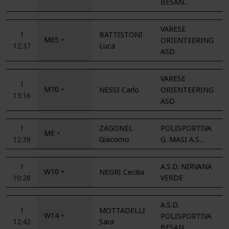
BESAN...
VARESE
1
BATTISTONI
M65
ORIENTEERING
*
12:37
Luca
ASD
VARESE
1
M70
NESSI Carlo
ORIENTEERING
*
13:16
ASD
1
ZAGONEL
POLISPORTIVA
ME
*
12:39
Giacomo
G. MASI A.S....
1
A.S.D. NIRVANA
W10
NEGRI Cecilia
*
10:28
VERDE
A.S.D.
1
MOTTADELLI
W14
POLISPORTIVA
*
12:42
Sara
BESAN...