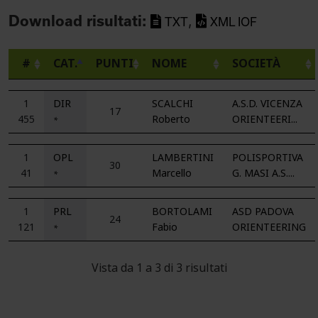
,
Download risultati:
TXT
XML IOF
#
CAT.
PUNTI
NOME
SOCIETÀ
1
DIR
SCALCHI
A.S.D. VICENZA
17
455
Roberto
ORIENTEERI...
*
1
OPL
LAMBERTINI
POLISPORTIVA
30
41
Marcello
G. MASI A.S....
*
1
PRL
BORTOLAMI
ASD PADOVA
24
121
Fabio
ORIENTEERING
*
Vista da 1 a 3 di 3 risultati