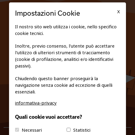
TESSERATI
X
Impostazioni Cookie
SCUOLE
Il nostro sito web utilizza i cookie, nello specifico
cookie tecnici.
FEDERAZIONE TRASPARENTE
Inoltre, previo consenso, l'utente può accettare
l'utilizzo di ulteriori strumenti di tracciamento
PRIVACY E COOKIE POLICY
(cookie di profilazione, analitici e/o identificativi
passivi).
Chiudendo questo banner proseguirà la
navigazione senza cookie ad eccezione di quelli
essenziali.
informativa-privacy
0461/231380
Quali cookie vuoi accettare?
info@fiso.it
|
fiso@pec-mail.eu
Necessari
Statistici