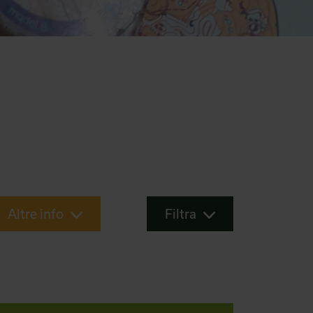
Altre info
Filtra