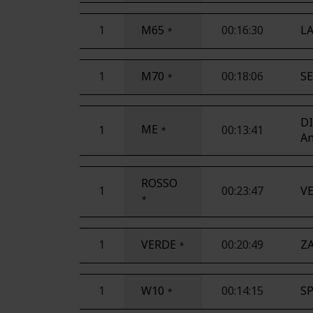
1
M65
00:16:30
LA
*
1
M70
00:18:06
SE
*
D
ME
1
00:13:41
*
A
ROSSO
1
00:23:47
V
*
1
VERDE
00:20:49
Z
*
1
W10
00:14:15
S
*