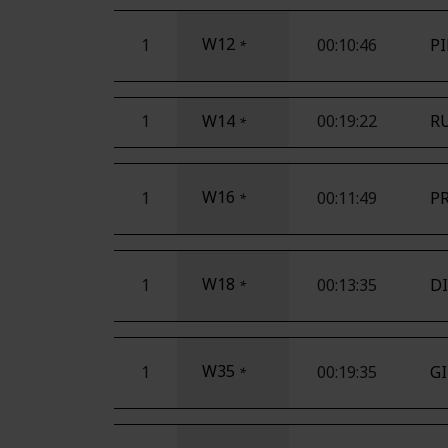
W12
1
00:10:46
PI
*
1
W14
00:19:22
RU
*
W16
1
00:11:49
PR
*
W18
1
00:13:35
DI
*
W35
1
00:19:35
G
*