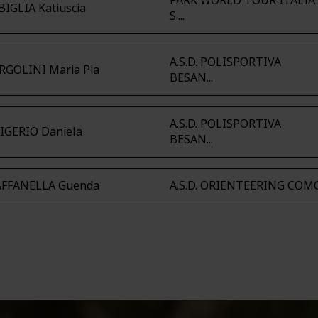
PARK WORLD TOUR ITALIA
BIGLIA Katiuscia
S....
A.S.D. POLISPORTIVA
RGOLINI Maria Pia
BESAN...
A.S.D. POLISPORTIVA
IGERIO Daniela
BESAN...
AFFANELLA Guenda
A.S.D. ORIENTEERING COM