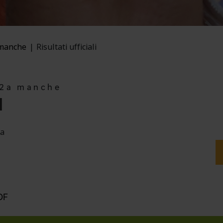
 manche
Risultati ufficiali
 2a manche
I
ia
OF