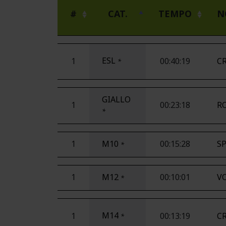
#
CAT.
TEMPO
N
ESL
1
00:40:19
CR
*
GIALLO
1
00:23:18
RO
*
1
M10
00:15:28
S
*
1
M12
00:10:01
VO
*
M14
1
00:13:19
C
*