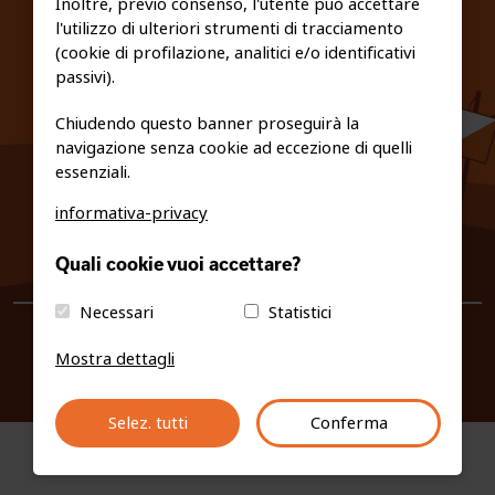
Inoltre, previo consenso, l'utente può accettare
l'utilizzo di ulteriori strumenti di tracciamento
PRIVACY E COOKIE POLICY
(cookie di profilazione, analitici e/o identificativi
passivi).
Chiudendo questo banner proseguirà la
navigazione senza cookie ad eccezione di quelli
essenziali.
informativa-privacy
0461/231380
Quali cookie vuoi accettare?
info@fiso.it
|
fiso@pec-mail.eu
Necessari
Statistici
Mostra dettagli
Selez. tutti
Conferma