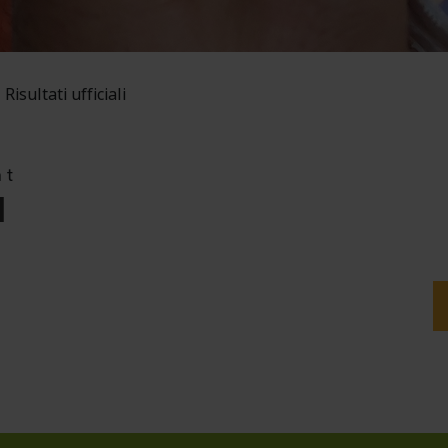
Risultati ufficiali
nt
I