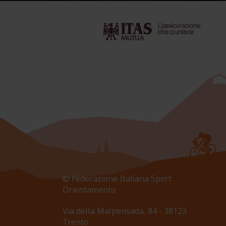
© Federazione Italiana Sport
Orientamento
Via della Malpensada, 84 - 38123
Trento