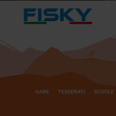
GARE
TESSERATI
SCUOLE