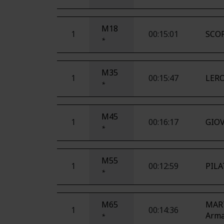
M18
1
00:15:01
SCOP
*
M35
1
00:15:47
LERO
*
M45
1
00:16:17
GIOV
*
M55
1
00:12:59
PILA
*
M65
MAR
1
00:14:36
Arm
*