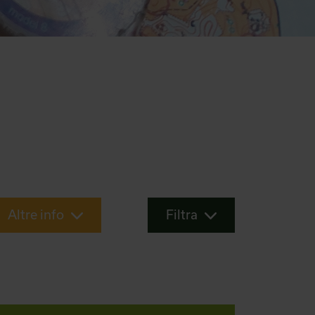
Altre info
Filtra