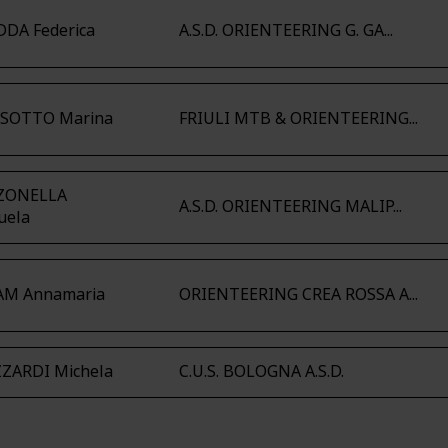
DA Federica
A.S.D. ORIENTEERING G. GA...
ISOTTO Marina
FRIULI MTB & ORIENTEERING...
ZONELLA
A.S.D. ORIENTEERING MALIP...
uela
AM Annamaria
ORIENTEERING CREA ROSSA A...
ZARDI Michela
C.U.S. BOLOGNA A.S.D.