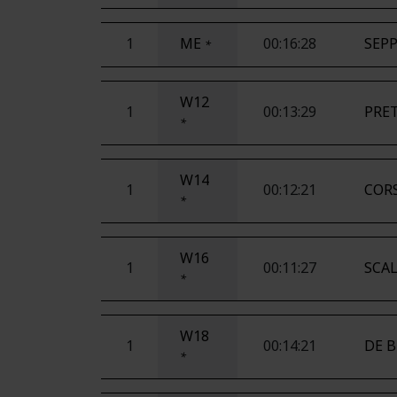
1
ME
00:16:28
SEPP
*
W12
1
00:13:29
PRET
*
W14
1
00:12:21
CORS
*
W16
1
00:11:27
SCAL
*
W18
1
00:14:21
DE B
*