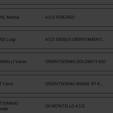
EL Mattia
A.S.D. FONZASO
SE Luigi
A.S.D. EREBUS ORIENTAMENT...
ANELLI Valter
ORIENTEERING DOLOMITI ASD
T Carlo
ORIENTEERING MIANE '87 A....
TIGNAGO
OK MONTELLO A.S.D.
ando