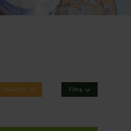
Altre info
Filtra