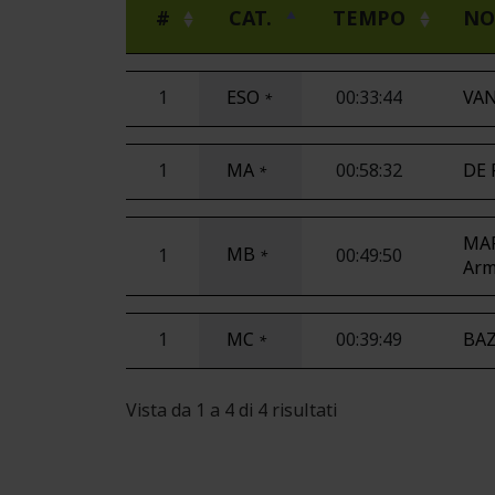
#
CAT.
TEMPO
NO
1
ESO
00:33:44
VAN
*
1
MA
00:58:32
DE 
*
MA
MB
1
00:49:50
*
Ar
1
MC
00:39:49
BAZ
*
Vista da 1 a 4 di 4 risultati