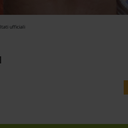
tati ufficiali
I