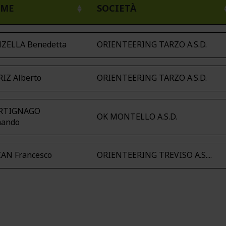
ME
SOCIETÀ
ZELLA Benedetta
ORIENTEERING TARZO A.S.D.
RIZ Alberto
ORIENTEERING TARZO A.S.D.
RTIGNAGO
OK MONTELLO A.S.D.
mando
AN Francesco
ORIENTEERING TREVISO A.S....