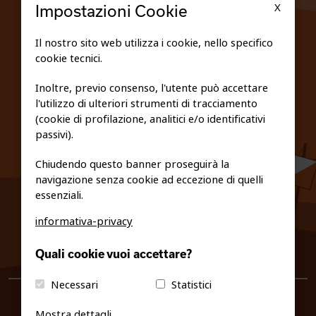
X
Impostazioni Cookie
SCUOLE
Il nostro sito web utilizza i cookie, nello specifico
cookie tecnici.
FEDERAZIONE TRASPARENTE
Inoltre, previo consenso, l'utente può accettare
l'utilizzo di ulteriori strumenti di tracciamento
PRIVACY E COOKIE POLICY
(cookie di profilazione, analitici e/o identificativi
passivi).
Chiudendo questo banner proseguirà la
navigazione senza cookie ad eccezione di quelli
essenziali.
informativa-privacy
0461/231380
Quali cookie vuoi accettare?
info@fiso.it
|
fiso@pec-mail.eu
Necessari
Statistici
Mostra dettagli