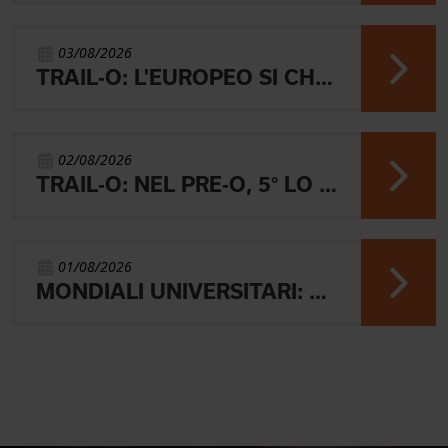
03/08/2026
TRAIL-O: L'EUROPEO SI CHIUDE CON L'ARGENTO JUNIOR, IL 4° PARALIMPICO E 5° OPEN
02/08/2026
TRAIL-O: NEL PRE-O, 5° LO JUNIOR LAMBERTINI E AARON GAIO 8°. NEI PARALIMPICI 20° GALVAN
01/08/2026
MONDIALI UNIVERSITARI: MARIANI CHIUDE 4° NELLA MIDDLE