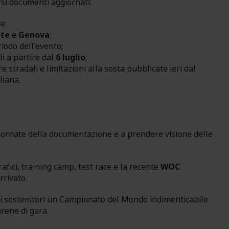
si documenti aggiornati:
e:
nte
e
Genova
;
riodo dell'evento;
li a partire dal
6 luglio
;
re stradali e limitazioni alla sosta pubblicate ieri dal
liana.
aggiornate della documentazione e a prendere visione delle
fici, training camp, test race e la recente
WOC
rrivato.
 e ai sostenitori un Campionato del Mondo indimenticabile.
arene di gara.