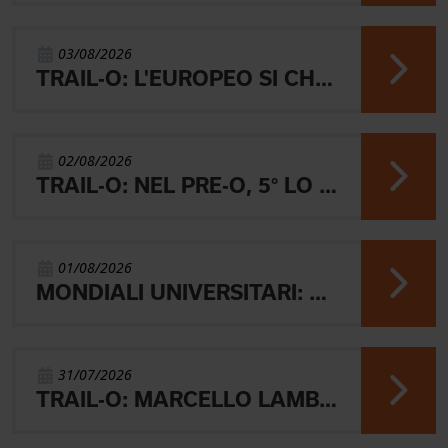
03/08/2026
TRAIL-O: L'EUROPEO SI CHIUDE CON L'ARGENTO JUNIOR, IL 4° PARALIMPICO E 5° OPEN
02/08/2026
TRAIL-O: NEL PRE-O, 5° LO JUNIOR LAMBERTINI E AARON GAIO 8°. NEI PARALIMPICI 20° GALVAN
01/08/2026
MONDIALI UNIVERSITARI: MARIANI CHIUDE 4° NELLA MIDDLE
31/07/2026
TRAIL-O: MARCELLO LAMBERTINI E' ARGENTO EUROPEO IN POLONIA