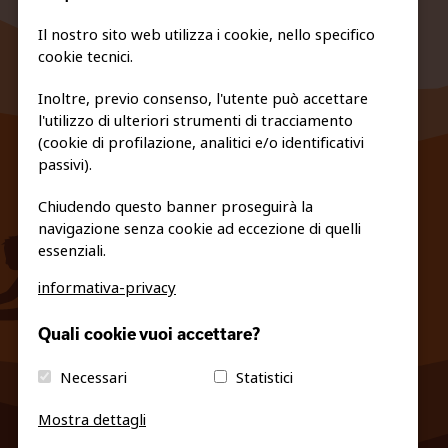
Il nostro sito web utilizza i cookie, nello specifico
cookie tecnici.
Inoltre, previo consenso, l'utente può accettare
l'utilizzo di ulteriori strumenti di tracciamento
FEDERAZIONE TRASPARENTE
(cookie di profilazione, analitici e/o identificativi
PRIVACY E COOKIE POLICY
passivi).
Chiudendo questo banner proseguirà la
navigazione senza cookie ad eccezione di quelli
essenziali.
informativa-privacy
info@fiso.it
|
fiso@pec-mail.eu
Quali cookie vuoi accettare?
Necessari
Statistici
Mostra dettagli