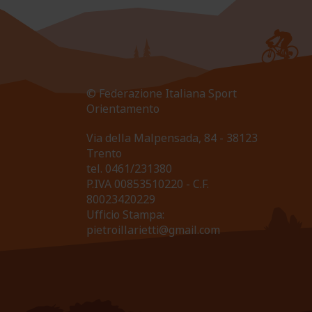
© Federazione Italiana Sport
Orientamento
Via della Malpensada, 84 - 38123
Trento
tel.
0461/231380
P.IVA 00853510220 - C.F.
80023420229
Ufficio Stampa:
pietroillarietti@gmail.com