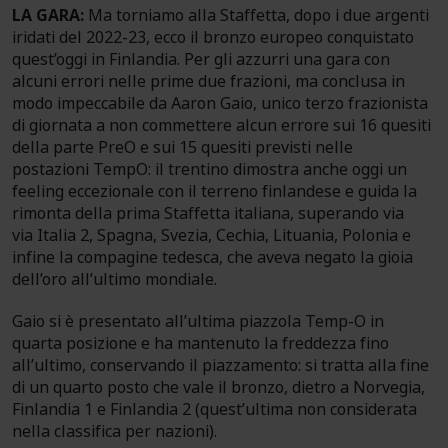
LA GARA:
Ma torniamo alla Staffetta, dopo i due argenti
iridati del 2022-23, ecco il bronzo europeo conquistato
quest’oggi in Finlandia. Per gli azzurri una gara con
alcuni errori nelle prime due frazioni, ma conclusa in
modo impeccabile da Aaron Gaio, unico terzo frazionista
di giornata a non commettere alcun errore sui 16 quesiti
della parte PreO e sui 15 quesiti previsti nelle
postazioni TempO: il trentino dimostra anche oggi un
feeling eccezionale con il terreno finlandese e guida la
rimonta della prima Staffetta italiana, superando via
via Italia 2, Spagna, Svezia, Cechia, Lituania, Polonia e
infine la compagine tedesca, che aveva negato la gioia
dell’oro all’ultimo mondiale.
Gaio si è presentato all’ultima piazzola Temp-O in
quarta posizione e ha mantenuto la freddezza fino
all’ultimo, conservando il piazzamento: si tratta alla fine
di un quarto posto che vale il bronzo, dietro a Norvegia,
Finlandia 1 e Finlandia 2 (quest’ultima non considerata
nella classifica per nazioni).