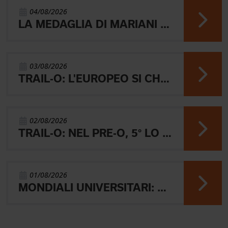
04/08/2026
LA MEDAGLIA DI MARIANI E QUEL RICORDO CHE NON SVANISCE.
03/08/2026
TRAIL-O: L'EUROPEO SI CHIUDE CON L'ARGENTO JUNIOR, IL 4° PARALIMPICO E 5° OPEN
02/08/2026
TRAIL-O: NEL PRE-O, 5° LO JUNIOR LAMBERTINI E AARON GAIO 8°. NEI PARALIMPICI 20° GALVAN
01/08/2026
MONDIALI UNIVERSITARI: MARIANI CHIUDE 4° NELLA MIDDLE