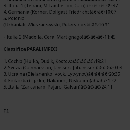
3. Italia 1 (Tenani, M.Lambertini, Gaio)â€‹â€‹â€‹09:37
4. Germania (Korner, Dollgast,Friedrichs)â€‹â€‹10:07
5. Polonia
(Urbaniak, Wieszaczewski, Petersburski)â€‹10:31
- Italia 2 (Madella, Cera, Martignago)â€‹â€‹â€‹11:45
Classifica PARALIMPICI
1. Cechia (Hulka, Dudik, Kostova)â€‹â€‹â€‹19:21
2. Svezia (Gunnarsson, Jansson, Johansson)â€‹â€‹20:08
3. Ucraina (Bielanenko, Vovk, Lytvynov)â€‹â€‹â€‹20:35
4. Finlandia (Tjader, Hakanen, Niskanen)â€‹â€‹21:32
5. Italia (Zancanaro, Pajaro, Galvan)â€‹â€‹â€‹24:11
P.I.