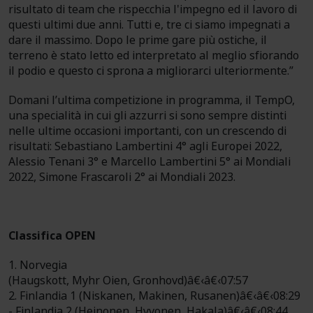
risultato di team che rispecchia l'impegno ed il lavoro di
questi ultimi due anni. Tutti e, tre ci siamo impegnati a
dare il massimo. Dopo le prime gare più ostiche, il
terreno è stato letto ed interpretato al meglio sfiorando
il podio e questo ci sprona a migliorarci ulteriormente.”
Domani l’ultima competizione in programma, il TempO,
una specialità in cui gli azzurri si sono sempre distinti
nelle ultime occasioni importanti, con un crescendo di
risultati: Sebastiano Lambertini 4° agli Europei 2022,
Alessio Tenani 3° e Marcello Lambertini 5° ai Mondiali
2022, Simone Frascaroli 2° ai Mondiali 2023.
Classifica OPEN
1. Norvegia
(Haugskott, Myhr Oien, Gronhovd)â€‹â€‹07:57
2. Finlandia 1 (Niskanen, Makinen, Rusanen)â€‹â€‹08:29
- Finlandia 2 (Heinonen, Hyvonen, Hakala)â€‹â€‹08:44