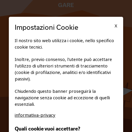
GARE
TESSERATI
X
Impostazioni Cookie
SCUOLE
Il nostro sito web utilizza i cookie, nello specifico
cookie tecnici.
FEDERAZIONE TRASPARENTE
Inoltre, previo consenso, l'utente può accettare
l'utilizzo di ulteriori strumenti di tracciamento
PRIVACY E COOKIE POLICY
(cookie di profilazione, analitici e/o identificativi
passivi).
Chiudendo questo banner proseguirà la
navigazione senza cookie ad eccezione di quelli
essenziali.
informativa-privacy
0461/231380
Quali cookie vuoi accettare?
info@fiso.it
|
fiso@pec-mail.eu