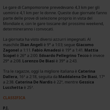
Le gare di Campomorone prevedevano 4,3 km per gli
uomini e 4,1 km per le donne. Queste due giornate fanno
parte delle prove di selezione proprio in vista del
Mondiale e, con le gare toscane del prossimo weekend,
determineranno i convocati.
La giornata ha visto diversi azzurri impegnati. Al
maschile
Ilian Angeli
è 9° a 1:03; segue
Giacomo
Zagonel
a 1:11.
Fabio Amadesi
è 19° a 1:41.
Mattia
Scopel
è 26° a 2:00.
Edoardo Pellegrino Tecco
è invece
29° a 2:08.
Lorenzo De Biasi
è 39° a 2:43.
Tra le ragazze, oggi la migliore italiana è
Caterina
Dallera
, 16ª a 2:18, seguita da
Maddalena De Biasi
, 17ª
a 2:38.
Caterina De Nardis
è 22ª, mentre
Gessica
Lucchetta
è 25ª.
CLASSIFICA
P.I.