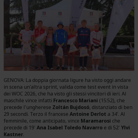
GENOVA: La doppia giornata ligure ha visto oggi andare
in scena un'altra sprint, valida come test event in vista
dei WOC 2026, che ha visto gli stessi vincitori di ieri. Al
maschile vince infatti
Francesco Mariani
(15:52), che
precede l'ungherese
Zoltán Bujdosó
, distanziato di ben
29 secondi. Terzo il francese
Antoine Derlot
a 34'. Al
femminile, come anticipato, vince
Maramarosi
che
precede di 19'
Ana Isabel Toledo Navarro
e di 52'
Ylvi
Kastner
.