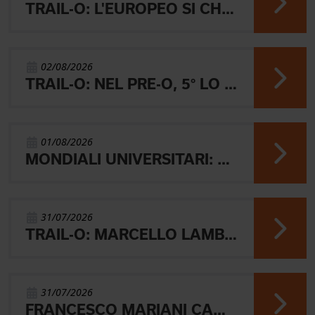
TRAIL-O: L'EUROPEO SI CHIUDE CON L'ARGENTO JUNIOR, IL 4° PARALIMPICO E 5° OPEN
02/08/2026
TRAIL-O: NEL PRE-O, 5° LO JUNIOR LAMBERTINI E AARON GAIO 8°. NEI PARALIMPICI 20° GALVAN
01/08/2026
MONDIALI UNIVERSITARI: MARIANI CHIUDE 4° NELLA MIDDLE
31/07/2026
TRAIL-O: MARCELLO LAMBERTINI E' ARGENTO EUROPEO IN POLONIA
31/07/2026
FRANCESCO MARIANI CAMPIONE DEL MONDO UNIVERSITARIO NELLA SPRINT DI ORIENTEERING