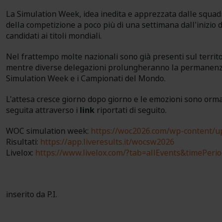
La Simulation Week, idea inedita e apprezzata dalle squadre
della competizione a poco più di una settimana dall'inizio
candidati ai titoli mondiali.
Nel frattempo molte nazionali sono già presenti sul territo
mentre diverse delegazioni prolungheranno la permanenza i
Simulation Week e i Campionati del Mondo.
L'attesa cresce giorno dopo giorno e le emozioni sono orm
seguita attraverso i
link
riportati di seguito.
WOC simulation week:
https://woc2026.com/wp-content/u
Risultati:
https://app.liveresults.it/wocsw2026
Livelox:
https://www.livelox.com/?tab=allEvents&timePe
inserito da P.I.