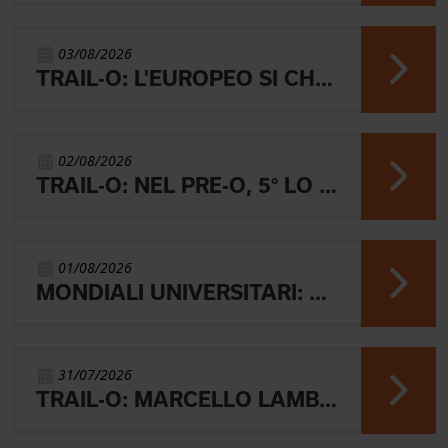
03/08/2026
TRAIL-O: L'EUROPEO SI CHIUDE CON L'ARGENTO JUNIOR, IL 4° PARALIMPICO E 5° OPEN
02/08/2026
TRAIL-O: NEL PRE-O, 5° LO JUNIOR LAMBERTINI E AARON GAIO 8°. NEI PARALIMPICI 20° GALVAN
01/08/2026
MONDIALI UNIVERSITARI: MARIANI CHIUDE 4° NELLA MIDDLE
31/07/2026
TRAIL-O: MARCELLO LAMBERTINI E' ARGENTO EUROPEO IN POLONIA