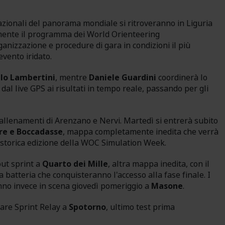
nazionali del panorama mondiale si ritroveranno in Liguria
lmente il programma dei World Orienteering
anizzazione e procedure di gara in condizioni il più
evento iridato.
llo Lambertini
, mentre
Daniele Guardini
coordinerà lo
, dal live GPS ai risultati in tempo reale, passando per gli
 allenamenti di Arenzano e Nervi. Martedì si entrerà subito
ure e Boccadasse
, mappa completamente inedita che verrà
a storica edizione della WOC Simulation Week.
out sprint a
Quarto dei Mille
, altra mappa inedita, con il
na batteria che conquisteranno l'accesso alla fase finale. I
ranno invece in scena giovedì pomeriggio a
Masone
.
are Sprint Relay a
Spotorno
, ultimo test prima