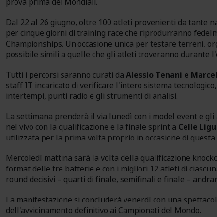
prova prima dei Mondiali.
Dal 22 al 26 giugno, oltre 100 atleti provenienti da tante 
per cinque giorni di training race che riprodurranno fede
Championships. Un'occasione unica per testare terreni, org
possibile simili a quelle che gli atleti troveranno durante l'
Tutti i percorsi saranno curati da
Alessio Tenani e Marce
staff IT incaricato di verificare l'intero sistema tecnologico
intertempi, punti radio e gli strumenti di analisi.
La settimana prenderà il via lunedì con i model event e gli
nel vivo con la qualificazione e la finale sprint a
Celle Lig
utilizzata per la prima volta proprio in occasione di quest
Mercoledì mattina sarà la volta della qualificazione knock
format delle tre batterie e con i migliori 12 atleti di ciascu
round decisivi – quarti di finale, semifinali e finale – and
La manifestazione si concluderà venerdì con una spettacol
dell'avvicinamento definitivo ai Campionati del Mondo.