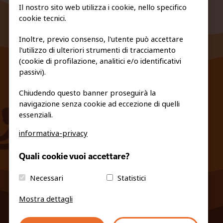
Il nostro sito web utilizza i cookie, nello specifico
cookie tecnici.
Inoltre, previo consenso, l'utente può accettare
l'utilizzo di ulteriori strumenti di tracciamento
FEDERAZIONE TRASPARENTE
(cookie di profilazione, analitici e/o identificativi
PRIVACY E COOKIE POLICY
passivi).
Chiudendo questo banner proseguirà la
navigazione senza cookie ad eccezione di quelli
essenziali.
informativa-privacy
info@fiso.it
|
fiso@pec-mail.eu
Quali cookie vuoi accettare?
Necessari
Statistici
Mostra dettagli