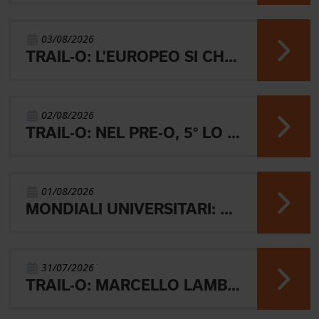
03/08/2026
TRAIL-O: L'EUROPEO SI CHIUDE CON L'ARGENTO JUNIOR, IL 4° PARALIMPICO E 5° OPEN
02/08/2026
TRAIL-O: NEL PRE-O, 5° LO JUNIOR LAMBERTINI E AARON GAIO 8°. NEI PARALIMPICI 20° GALVAN
01/08/2026
MONDIALI UNIVERSITARI: MARIANI CHIUDE 4° NELLA MIDDLE
31/07/2026
TRAIL-O: MARCELLO LAMBERTINI E' ARGENTO EUROPEO IN POLONIA