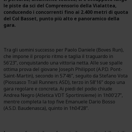
le piste da sci del Comprensorio della Vialattea,
conducendo i concorrenti fino ai 2.400 metri di quota
del Col Basset, punto più alto e panoramico della
gara.
Tra gli uomini successo per Paolo Daniele (Boves Run),
che impone il proprio ritmo e taglia il traguardo in
56’23’’, conquistando una vittoria netta. Alle sue spalle
ottima prova del giovane Joseph Philippot (A.P.D. Pont-
Saint-Martin), secondo in 57’46’’, seguito da Stefano Vota
(Piossasco Trail Runners ASD), terzo in 58’16’’ dopo una
gara regolare e concreta. Ai piedi del podio chiude
Andrea Negro (Atletica VDT Sportinsieme) in 1h00’27’’,
mentre completa la top five Emanuele Dario Bosso
(A.S.D. Baudenasca), quinto in 1h04’28’’.