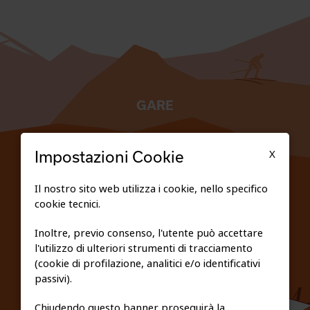
GARE
TESSERATI
X
Impostazioni Cookie
SCUOLE
Il nostro sito web utilizza i cookie, nello specifico
cookie tecnici.
FEDERAZIONE TRASPARENTE
Inoltre, previo consenso, l'utente può accettare
l'utilizzo di ulteriori strumenti di tracciamento
PRIVACY E COOKIE POLICY
(cookie di profilazione, analitici e/o identificativi
passivi).
Chiudendo questo banner proseguirà la