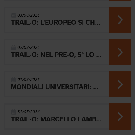
03/08/2026
TRAIL-O: L'EUROPEO SI CHIUDE CON L'ARGENTO JUNIOR, IL 4° PARALIMPICO E 5° OPEN
02/08/2026
TRAIL-O: NEL PRE-O, 5° LO JUNIOR LAMBERTINI E AARON GAIO 8°. NEI PARALIMPICI 20° GALVAN
01/08/2026
MONDIALI UNIVERSITARI: MARIANI CHIUDE 4° NELLA MIDDLE
31/07/2026
TRAIL-O: MARCELLO LAMBERTINI E' ARGENTO EUROPEO IN POLONIA