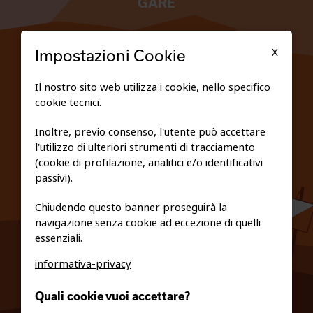
GARE
TESSERATI
X
Impostazioni Cookie
SCUOLE
Il nostro sito web utilizza i cookie, nello specifico
cookie tecnici.
FEDERAZIONE TRASPARENTE
Inoltre, previo consenso, l'utente può accettare
l'utilizzo di ulteriori strumenti di tracciamento
PRIVACY E COOKIE POLICY
(cookie di profilazione, analitici e/o identificativi
passivi).
Chiudendo questo banner proseguirà la
navigazione senza cookie ad eccezione di quelli
essenziali.
informativa-privacy
0461/231380
Quali cookie vuoi accettare?
info@fiso.it
|
fiso@pec-mail.eu