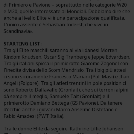
di Primiero e Pavione – soprattutto nelle categorie W20
e M20, quelle interessate ai Mondiali. Dobbiamo dire che
anche a livello Elite vi è una partecipazione qualificata.
L’unico assente è Sebastian Inderst, che vive in
Scandinavia».
STARTING LIST:
Tra gli Elite maschili saranno al via i danesi Morten
Rindom Knudsen, Oscar Sig Tranberg e Jeppe Edvardsen.
Tra gli italiani spicca il primierotto Giacomo Zagonel con
l’inedita divisa dello Scom Mendrisio. Tra i big più attesi
ci sono sicuramente Francesco Mariani (Pol. Masi) e Ilian
Angeli (Folgore). Tra gli atleti trentini in pole position ci
sono Roberto Dallavalle (Gronlait), che sui terreni alpini
dà sempre il meglio, Samuele Tait (Gronlait) e il
primierotto Damiano Bettega (GS Pavione). Da tenere
d’occhio anche i giovani Marco Anselmo Distefano e
Fabio Amadesi (PWT Italia).
Tra le donne Elite da seguire: Kathrine Lillie Johansen