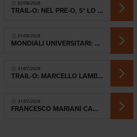
02/08/2026
TRAIL-O: NEL PRE-O, 5° LO JUNIOR LAMBERTINI E AARON GAIO 8°. NEI PARALIMPICI 20° GALVAN
01/08/2026
MONDIALI UNIVERSITARI: MARIANI CHIUDE 4° NELLA MIDDLE
31/07/2026
TRAIL-O: MARCELLO LAMBERTINI E' ARGENTO EUROPEO IN POLONIA
31/07/2026
FRANCESCO MARIANI CAMPIONE DEL MONDO UNIVERSITARIO NELLA SPRINT DI ORIENTEERING