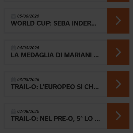
05/08/2026
WORLD CUP: SEBA INDERST ACCEDE ALLA FINALE A
04/08/2026
LA MEDAGLIA DI MARIANI E QUEL RICORDO CHE NON SVANISCE.
03/08/2026
TRAIL-O: L'EUROPEO SI CHIUDE CON L'ARGENTO JUNIOR, IL 4° PARALIMPICO E 5° OPEN
02/08/2026
TRAIL-O: NEL PRE-O, 5° LO JUNIOR LAMBERTINI E AARON GAIO 8°. NEI PARALIMPICI 20° GALVAN