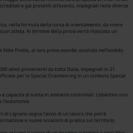
ccreditati e già presenti all’evento, impegnati nelle diverse
ica, nella formula della corsa di orientamento, da vivere
scun atleta. Al termine della prova verrà rilasciato un
este Nike Pretto, al loro primo esordio assoluto nell’ambito
.000 atleti provenienti da tutta Italia, impegnati in 21
fficiale per lo Special Orienteering in un contesto Special
capacità di scelta in ambienti controllati. L’obiettivo non
e l’autonomia.
hi di Lignano segna l’avvio di un lavoro che potrà
formazione e nuove occasioni di pratica sul territorio.
ics assume il valore di un incontro autentico e operativo,