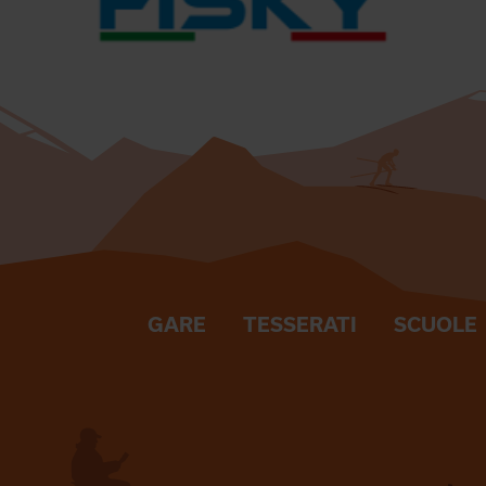
GARE
TESSERATI
SCUOLE