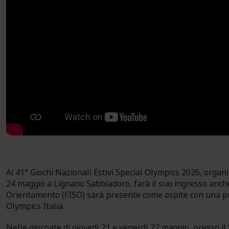
Ai 41° Giochi Nazionali Estivi Special Olympics 2026, organ
24 maggio a Lignano Sabbiadoro, farà il suo ingresso anche
Orientamento (FISO) sarà presente come ospite con una pro
Olympics Italia.
Nelle giornate di giovedì 21 e venerdì 22 maggio, presso il Vi