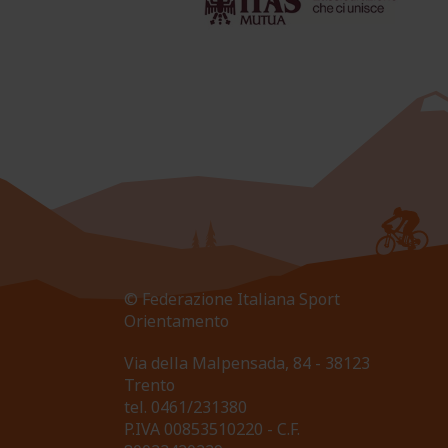
© Federazione Italiana Sport
Orientamento
Via della Malpensada, 84 - 38123
Trento
tel.
0461/231380
P.IVA 00853510220 - C.F.