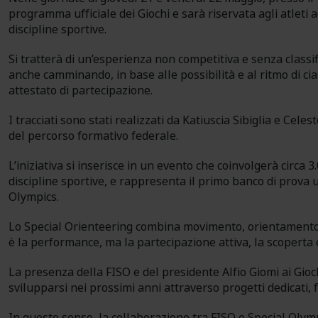
programma ufficiale dei Giochi e sarà riservata agli atleti a
discipline sportive.
Si tratterà di un’esperienza non competitiva e senza classif
anche camminando, in base alle possibilità e al ritmo di cia
attestato di partecipazione.
I tracciati sono stati realizzati da Katiuscia Sibiglia e Cel
del percorso formativo federale.
L’iniziativa si inserisce in un evento che coinvolgerà circa 3
discipline sportive, e rappresenta il primo banco di prova u
Olympics.
Lo Special Orienteering combina movimento, orientamento e 
è la performance, ma la partecipazione attiva, la scoperta 
La presenza della FISO e del presidente Alfio Giomi ai Gioc
svilupparsi nei prossimi anni attraverso progetti dedicati, 
In questo senso, la collaborazione tra FISO e Special Olymp