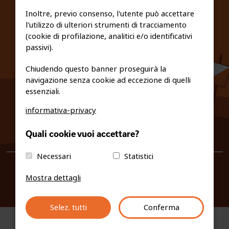
FEDERAZIONE TRASPARENTE
Inoltre, previo consenso, l'utente può accettare
l'utilizzo di ulteriori strumenti di tracciamento
PRIVACY E COOKIE POLICY
(cookie di profilazione, analitici e/o identificativi
passivi).
Chiudendo questo banner proseguirà la
navigazione senza cookie ad eccezione di quelli
essenziali.
informativa-privacy
0461/231380
Quali cookie vuoi accettare?
info@fiso.it
|
fiso@pec-mail.eu
Necessari
Statistici
Mostra dettagli
Selez. tutti
Conferma