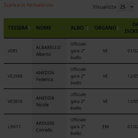
Scarica in formato csv
Visualizza
D
TESSERA
NOME
ALBO
ORGANO
ISCR
Ufficiale
ALBARELLO
VE85
gara 2°
VE
01/0
Alberto
livello
Ufficiale
ANEDDA
VE2968
gara 2°
VE
12/0
Federica
livello
Ufficiale
ANEDDA
VE3810
gara 2°
VE
12/0
Nicole
livello
Ufficiale
ARDUINI
LB617
gara 2°
EM
01/0
Corrado
livello