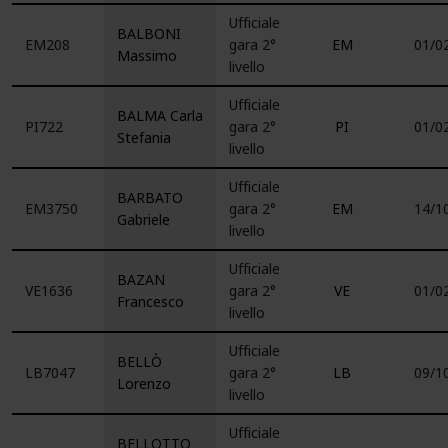
Ufficiale
BALBONI
EM208
gara 2°
EM
01/0
Massimo
livello
Ufficiale
BALMA Carla
PI722
gara 2°
PI
01/0
Stefania
livello
Ufficiale
BARBATO
EM3750
gara 2°
EM
14/1
Gabriele
livello
Ufficiale
BAZAN
VE1636
gara 2°
VE
01/0
Francesco
livello
Ufficiale
BELLÒ
LB7047
gara 2°
LB
09/1
Lorenzo
livello
Ufficiale
BELLOTTO