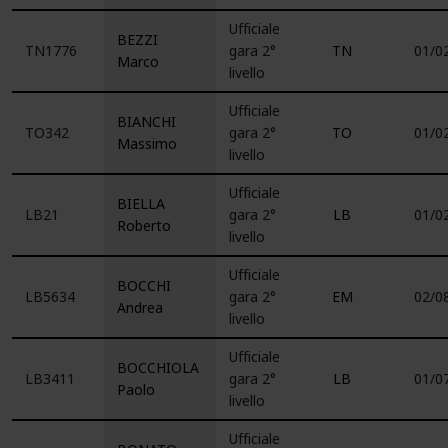
Ufficiale
BEZZI
TN1776
gara 2°
TN
01/0
Marco
livello
Ufficiale
BIANCHI
TO342
gara 2°
TO
01/0
Massimo
livello
Ufficiale
BIELLA
LB21
gara 2°
LB
01/0
Roberto
livello
Ufficiale
BOCCHI
LB5634
gara 2°
EM
02/0
Andrea
livello
Ufficiale
BOCCHIOLA
LB3411
gara 2°
LB
01/0
Paolo
livello
Ufficiale