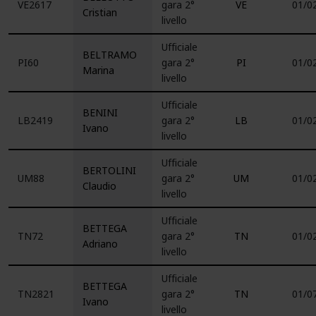
VE2617
gara 2°
VE
01/0
Cristian
livello
Ufficiale
BELTRAMO
PI60
gara 2°
PI
01/0
Marina
livello
Ufficiale
BENINI
LB2419
gara 2°
LB
01/0
Ivano
livello
Ufficiale
BERTOLINI
UM88
gara 2°
UM
01/0
Claudio
livello
Ufficiale
BETTEGA
TN72
gara 2°
TN
01/0
Adriano
livello
Ufficiale
BETTEGA
TN2821
gara 2°
TN
01/0
Ivano
livello