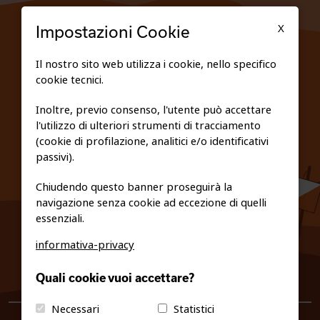
TESSERATI
X
Impostazioni Cookie
SCUOLE
Il nostro sito web utilizza i cookie, nello specifico
cookie tecnici.
FEDERAZIONE TRASPARENTE
Inoltre, previo consenso, l'utente può accettare
l'utilizzo di ulteriori strumenti di tracciamento
PRIVACY E COOKIE POLICY
(cookie di profilazione, analitici e/o identificativi
passivi).
Chiudendo questo banner proseguirà la
navigazione senza cookie ad eccezione di quelli
essenziali.
informativa-privacy
0461/231380
Quali cookie vuoi accettare?
info@fiso.it
|
fiso@pec-mail.eu
Necessari
Statistici