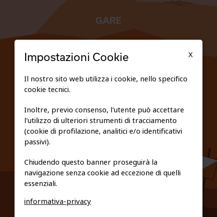
GARE
TESSERATI
X
Impostazioni Cookie
SCUOLE
Il nostro sito web utilizza i cookie, nello specifico
cookie tecnici.
FEDERAZIONE TRASPARENTE
Inoltre, previo consenso, l'utente può accettare
l'utilizzo di ulteriori strumenti di tracciamento
PRIVACY E COOKIE POLICY
(cookie di profilazione, analitici e/o identificativi
passivi).
Chiudendo questo banner proseguirà la
navigazione senza cookie ad eccezione di quelli
essenziali.
informativa-privacy
0461/231380