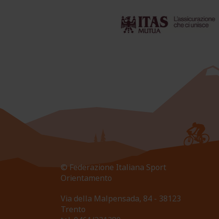
© Federazione Italiana Sport
Orientamento
Via della Malpensada, 84 - 38123
Trento