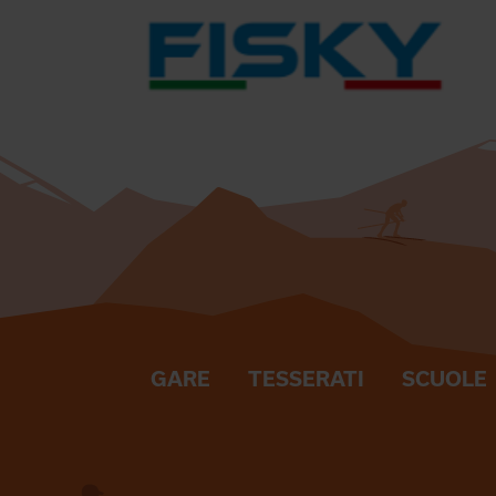
GARE
TESSERATI
SCUOLE