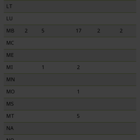
LT
LU
MB
2
5
17
2
2
MC
ME
MI
1
2
MN
MO
1
MS
MT
5
NA