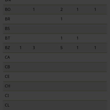
BO
1
2
1
1
BR
1
BS
BT
1
1
BZ
1
3
5
1
1
CA
CB
CE
CH
CI
CL