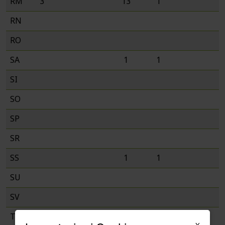
RM
3
13
1
RN
RO
SA
1
1
SI
SO
SP
SR
SS
1
1
SU
SV
TA