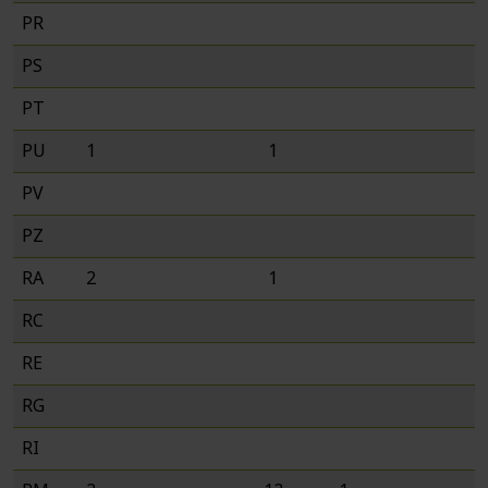
PR
PS
PT
PU
1
1
PV
PZ
RA
2
1
RC
RE
RG
RI