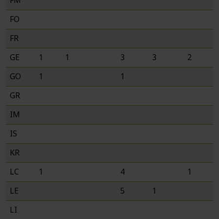
FM
FO
FR
GE
1
1
3
3
2
GO
1
1
GR
IM
IS
KR
LC
1
4
1
LE
5
1
LI