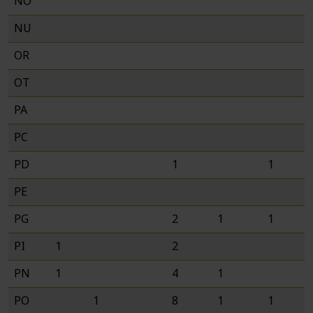
NO
NU
OR
OT
PA
PC
PD
1
1
PE
PG
2
1
1
PI
1
2
PN
1
4
1
PO
1
8
1
1