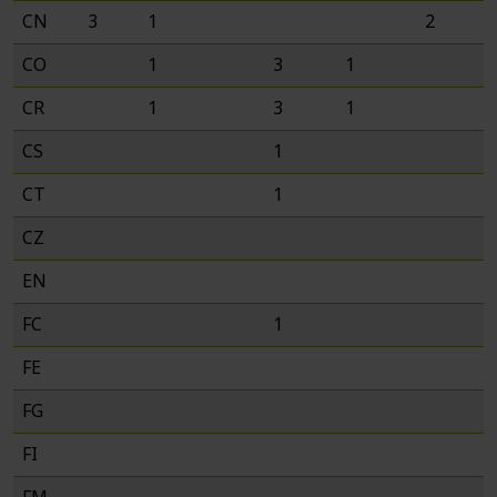
CN
3
1
2
CO
1
3
1
CR
1
3
1
CS
1
CT
1
CZ
EN
FC
1
FE
FG
FI