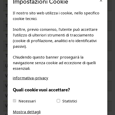
X
Impostazioni Cookie
TN
5
12
1
38
5
5
Il nostro sito web utilizza i cookie, nello specifico
TO
1
1
8
1
1
cookie tecnici.
TP
Inoltre, previo consenso, l'utente può accettare
l'utilizzo di ulteriori strumenti di tracciamento
TR
(cookie di profilazione, analitici e/o identificativi
TS
1
1
7
1
1
passivi).
TV
1
6
3
3
Chiudendo questo banner proseguirà la
navigazione senza cookie ad eccezione di quelli
UD
1
3
1
essenziali.
VA
1
1
1
4
1
2
informativa-privacy
VB
Quali cookie vuoi accettare?
VC
1
Necessari
Statistici
VE
1
1
5
Mostra dettagli