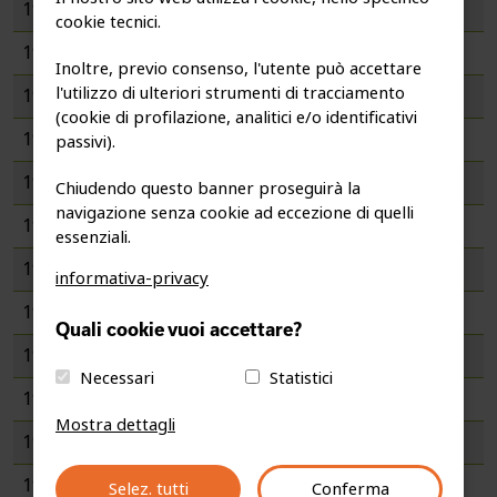
1998
1
1
4
2
1
1
cookie tecnici.
1997
1
1
1
4
2
1
1
Inoltre, previo consenso, l'utente può accettare
l'utilizzo di ulteriori strumenti di tracciamento
1996
1
4
2
1
(cookie di profilazione, analitici e/o identificativi
1995
1
1
4
2
passivi).
1994
1
1
4
2
1
Chiudendo questo banner proseguirà la
navigazione senza cookie ad eccezione di quelli
1993
1
1
1
3
2
1
essenziali.
1992
1
1
3
2
informativa-privacy
1991
3
1
Quali cookie vuoi accettare?
1990
1
1
Necessari
Statistici
1989
1
Mostra dettagli
1988
1
1987
1
1
Selez. tutti
Conferma