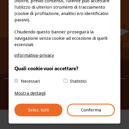
Inoltre, previo consenso, l'utente può accettare
l'utilizzo di ulteriori strumenti di tracciamento
PRIVACY E COOKIE POLICY
(cookie di profilazione, analitici e/o identificativi
passivi).
Chiudendo questo banner proseguirà la
navigazione senza cookie ad eccezione di quelli
essenziali.
informativa-privacy
0461/231380
Quali cookie vuoi accettare?
info@fiso.it
|
fiso@pec-mail.eu
Necessari
Statistici
Mostra dettagli
Selez. tutti
Conferma